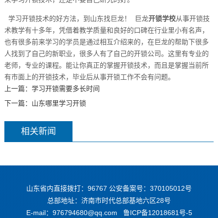
学习开锁技术的好方法，到山东找巨龙！ 巨龙
开锁学校
从事开锁技
术教学有十多年，凭借着教学质量和良好的口碑在行业里小有名声，
也有很多前来学习的学员是通过相互介绍来的，在巨龙的帮助下很多
人找到了自己的新职业，很多人有了自己的开锁公司。这里有专业的
老师，专业的课程。能让你真正的掌握开锁技术，而且是掌握当前所
有市面上的开锁技术，毕业后从事开锁工作不会有问题。
上一篇：
学习开锁需要多长时间
下一篇：
山东哪里学习开锁
相关新闻
山东省内直接拨打：96767 公安备案号：370105012号
总部地址：济南市时代总部基地六区28号
E-mail：976794680@qq.com
鲁ICP备12018681号-5